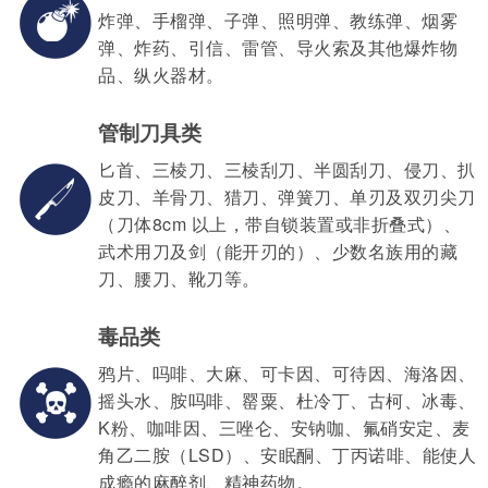
炸弹、手榴弹、子弹、照明弹、教练弹、烟雾
弹、炸药、引信、雷管、导火索及其他爆炸物
品、纵火器材。
管制刀具类
匕首、三棱刀、三棱刮刀、半圆刮刀、侵刀、扒
皮刀、羊骨刀、猎刀、弹簧刀、单刃及双刃尖刀
（刀体8cm 以上，带自锁装置或非折叠式）、
武术用刀及剑（能开刃的）、少数名族用的藏
刀、腰刀、靴刀等。
毒品类
鸦片、吗啡、大麻、可卡因、可待因、海洛因、
摇头水、胺吗啡、罂粟、杜冷丁、古柯、冰毒、
K粉、咖啡因、三唑仑、安钠咖、氟硝安定、麦
角乙二胺（LSD）、安眠酮、丁丙诺啡、能使人
成瘾的麻醉剂、精神药物。