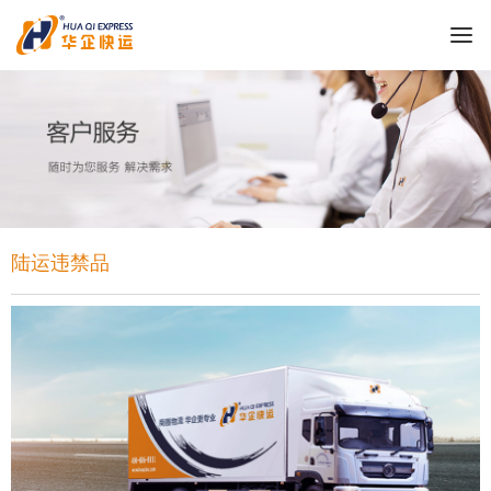
陆运违禁品