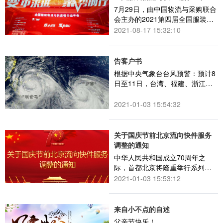
会！
7月29日，由中国物流与采购联合
会主办的2021第四届全国服装物
流与供应链行业年会在上海正式
2021-08-17 15:32:10
开幕。
告客户书
根据中央气象台台风预警：预计8
日至11日，台湾、福建、浙江、
上海、江苏、山东、北京、天
津、河北、辽宁等10省市将受到
2021-01-03 15:54:32
第9号超强台风“利奇马”的直接影
响
关于国庆节前北京流向快件服务
调整的通知
中华人民共和国成立70周年之
际，首都北京将隆重举行系列庆
祝活动，届时部分区域将临时封
2021-01-03 15:53:12
闭或限制通行。
来自小不点的自述
父亲节快乐！