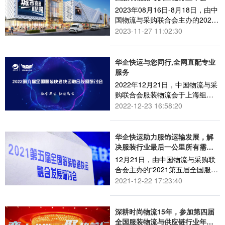
2023年08月16日-8月18日，由中
国物流与采购联合会主办的2023
第六届全国服装物流与供应链年
2023-11-27 11:02:30
会在上海召开，此次会议主题“凝
心聚力再出发 乘风破浪更远航”。
华企快运与您同行,全网直配专业
服务
2022年12月21日，中国物流与采
购联合会服装物流会于上海组织
召开“第六届全国服装快递快运融
2022-12-23 16:58:20
合发展研讨会”，携手企业共议“融
合共生，韧性成长”。
华企快运助力服饰运输发展，解
决服装行业最后一公里所有需
求！
12月21日，由中国物流与采购联
合会主办的“2021第五届全国服装
快递快运融合发展研讨会”在上海
2021-12-22 17:23:40
召开，本次会议的主题是“融合共
生 合力共赢”。
深耕时尚物流15年，参加第四届
全国服装物流与供应链行业年