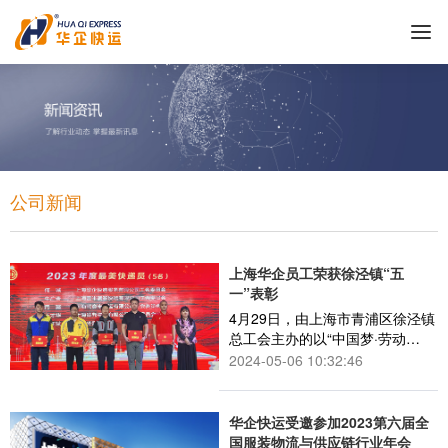
公司新闻
上海华企员工荣获徐泾镇“五
一”表彰
4月29日，由上海市青浦区徐泾镇
总工会主办的以“中国梦·劳动
美”为主题的五一表彰大会，在北
2024-05-06 10:32:46
大社区文化中心举行。上海华企
何诚被评选为“2023年度最美快递
员”受邀参加活动。
华企快运受邀参加2023第六届全
国服装物流与供应链行业年会