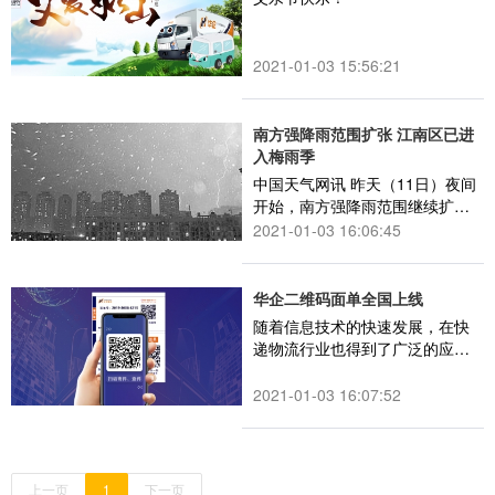
2021-01-03 15:56:21
南方强降雨范围扩张 江南区已进
入梅雨季
中国天气网讯 昨天（11日）夜间
开始，南方强降雨范围继续扩
张。今天江南、华南、贵州、云
2021-01-03 16:06:45
南等地都将被来势汹汹的强降
雨“霸占”
华企二维码面单全国上线
随着信息技术的快速发展，在快
递物流行业也得到了广泛的应
用。华企应市场需求大力发展信
息化，已在诸多方面取得了成
2021-01-03 16:07:52
效。同时为响应国家号召，发展
绿色物流，走可持续发展道路，
实现降本增效。
上一页
1
下一页